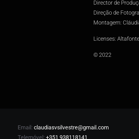
Director de Produ
Direção de Fotogr
Montagem: Cláudia
Licenses: Altafont
© 2022
Email:
claudiasvsilvestre@gmail.com
Telemóvel:
+351 938118141