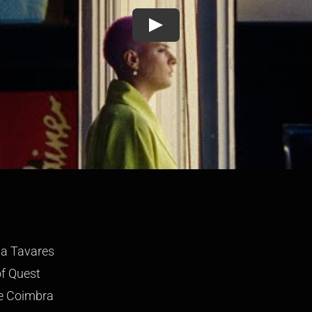
Play
na Tavares
f Quest
ie Coimbra