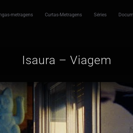
ngas-metragens
Curtas-Metragens
Séries
Docum
Isaura – Viagem